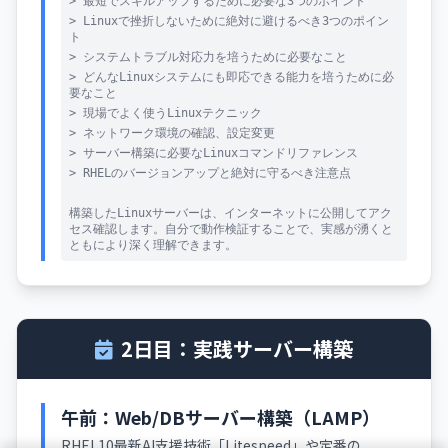
> 最短でスキルアップするために必要な3つのポイント
> Linuxで挫折しないために絶対に避けるべき3つのポイン
ト
> システムトラブル対応力を培うために必要なこと
> どんなLinuxシステムにも即応できる能力を培うために必
要なこと
> 現場でよく使うLinuxテクニック
> ネットワーク環境の確認、設定変更
> サーバー構築に必要なLinuxコマンドリファレンス
> RHELのバージョンアップと絶対に守るべき注意点
構築したLinuxサーバーは、インターネットに公開してアク
セス確認します。自分で動作検証することで、実感が湧くと
ともにより深く理解できます。
2日目：実践サーバー構築
午前：Web/DBサーバー構築（LAMP）
RHEL10最新AI支援技術「Litespeed」や定番の