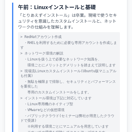
午前：Linuxインストールと基礎
「とりあえずインストール」は卒業。現場で使うセキ
ュリティを意識したカスタムインストールと、ネット
ワークの仕組みを理解します。
> RedHatアカウント作成
・RHELを利用するために必要な専用アカウントを作成しま
す
> ネットワーク環境の解説
・Linuxを扱う上で必要なネットワーク知識を、
環境ごとにメリットとデメリットを踏まえて説明します
> 現場流Linuxカスタムインストール(Ubuntu版マニュアル
も付属)
・無駄を極限まで排除し、セキュリティとパフォーマンス
を重視した
専用のカスタムインストールをします。
> インストール環境は下記に対応しています
・Linux専用機のネイティブ型
・VMwareなどの仮想環境
・パブリッククラウド(セミナーは弊社が用意したクラウ
ドで受講)
※利用する環境ごとにマニュアルを用意しています