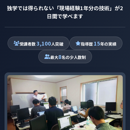
独学では得られない「現場経験1年分の技術」が2
日間で学べます
3,100
15
受講者数
人突破
指導歴
年の実績
8
最大
名の少人数制