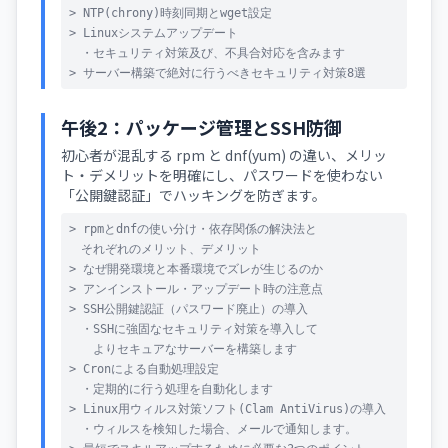
> NTP(chrony)時刻同期とwget設定
> Linuxシステムアップデート
・セキュリティ対策及び、不具合対応を含みます
> サーバー構築で絶対に行うべきセキュリティ対策8選
午後2：パッケージ管理とSSH防御
初心者が混乱する rpm と dnf(yum) の違い、メリッ
ト・デメリットを明確にし、パスワードを使わない
「公開鍵認証」でハッキングを防ぎます。
> rpmとdnfの使い分け・依存関係の解決法と
それぞれのメリット、デメリット
> なぜ開発環境と本番環境でズレが生じるのか
> アンインストール・アップデート時の注意点
> SSH公開鍵認証（パスワード廃止）の導入
・SSHに強固なセキュリティ対策を導入して
よりセキュアなサーバーを構築します
> Cronによる自動処理設定
・定期的に行う処理を自動化します
> Linux用ウィルス対策ソフト(Clam AntiVirus)の導入
・ウィルスを検知した場合、メールで通知します。